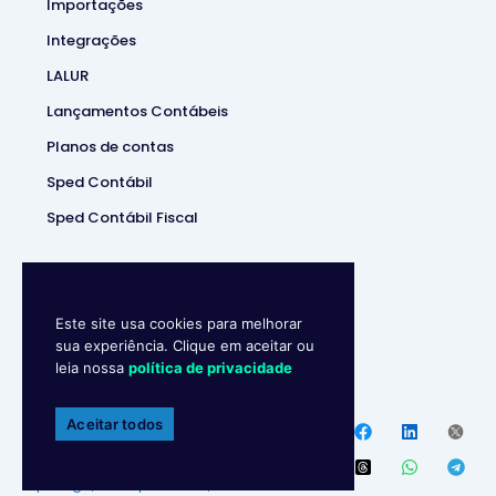
Importações
Integrações
LALUR
Lançamentos Contábeis
Planos de contas
Sped Contábil
Sped Contábil Fiscal
Este site usa cookies para melhorar
sua experiência. Clique em aceitar ou
leia nossa
política de privacidade
Makro System
• Sistema
Contábill | (37) 3229-5850 |
Aceitar todos
Política de privacidade
Endereço
:
R. Ipanema, 180 –
Ipiranga, Divinópolis – MG,