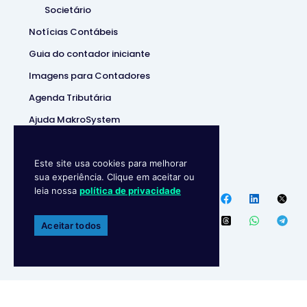
Societário
Notícias Contábeis
Guia do contador iniciante
Imagens para Contadores
Agenda Tributária
Ajuda MakroSystem
Este site usa cookies para melhorar
Makro System • Sistema
sua experiência. Clique em aceitar ou
Contábill | (37) 3229-5850 |
leia nossa
política de privacidade
Política de privacidade
Endereço
:
R. Ipanema, 180 –
Aceitar todos
Ipiranga, Divinópolis – MG,
35502-043