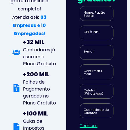
gratuito online e
completo!
Nome/Razão
Social
Atenda até:
03
Empresas e 10
CPF/CNPJ
Empregados!
+32 MIL
Contadores já
E-mail
usaram o
Plano Gratuito
Confirmar E-
+200 MIL
mail
Folhas de
Pagamento
Celular
(WhatsApp)
geradas no
Plano Gratuito
Quantidade de
+100 MIL
Clientes
Guias de
Tem um
Impostos