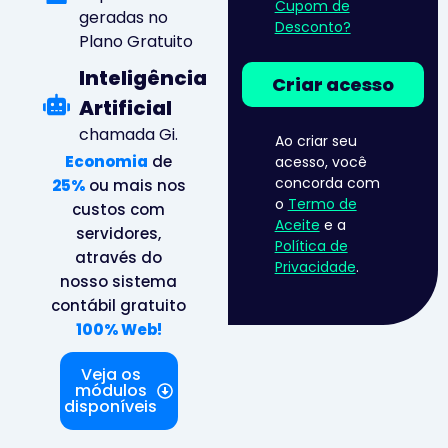
Cupom de
geradas no
Desconto?
Plano Gratuito
Inteligência
Criar acesso
Artificial
chamada Gi.
Ao criar seu
Economia
de
acesso, você
concorda com
25%
ou mais nos
o
Termo de
custos com
Aceite
e a
servidores,
Política de
através do
Privacidade
.
nosso sistema
contábil gratuito
100% Web!
Veja os
módulos
disponíveis