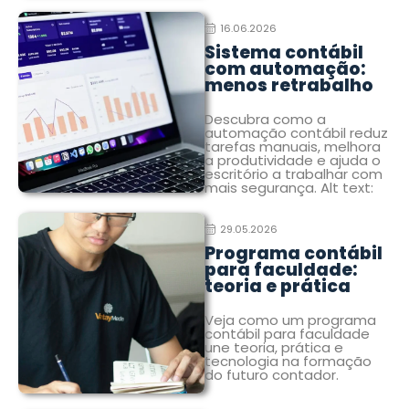
16.06.2026
Sistema contábil
com automação:
menos retrabalho
Descubra como a
automação contábil reduz
tarefas manuais, melhora
a produtividade e ajuda o
escritório a trabalhar com
mais segurança. Alt text:
29.05.2026
Programa contábil
para faculdade:
teoria e prática
Veja como um programa
contábil para faculdade
une teoria, prática e
tecnologia na formação
do futuro contador.