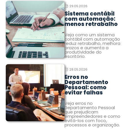
29.05.2026
Sistema contábil
com automação:
menos retrabalho
Veja como um sistema
contábil com automação
reduz retrabalho, melhora
prazos e aumenta a
produtividade do
escritório.
28.05.2026
Erros no
Departamento
Pessoal: como
evitar falhas
Veja erros no
Departamento Pessoal
que prejudicam
empreendedores e como
evitá-los com foco,
processos e organização.