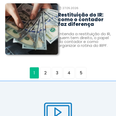
27.05.2026
Restituição do IR:
como o contador
faz diferença
Entenda a restituição do IR,
quem tem direito, o papel
do contador e como
organizar a rotina do IRPF.
1
2
3
4
5