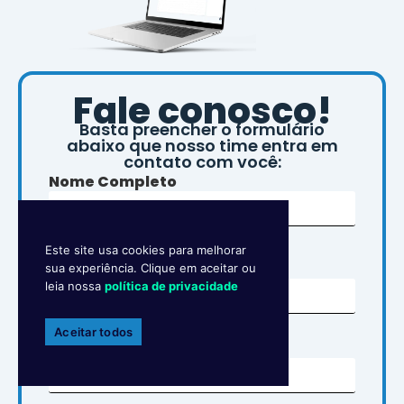
Fale conosco!
Basta preencher o formulário
abaixo que nosso time entra em
contato com você:
Nome Completo
Este site usa cookies para melhorar
E-mail
sua experiência. Clique em aceitar ou
leia nossa
política de privacidade
Aceitar todos
Telefone*