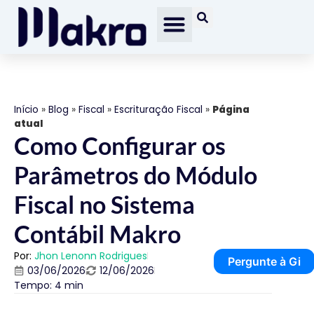
Início
»
Blog
»
Fiscal
»
Escrituração Fiscal
»
Página
atual
Como Configurar os
Parâmetros do Módulo
Fiscal no Sistema
Contábil Makro
Por:
Jhon Lenonn Rodrigues
Pergunte à Gi
03/06/2026
12/06/2026
Tempo: 4 min