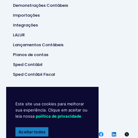
Demonstrações Contábeis
Importações
Integrações
LALUR
Lançamentos Contábeis
Planos de contas
Sped Contábil
Sped Contábil Fiscal
Este site usa cookies para melhorar
sua experiência. Clique em aceitar ou
leia nossa
política de privacidade
Makro System
• Sistema
Contábill | (37) 3229-5850 |
Aceitar todos
Política de privacidade