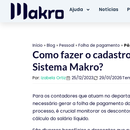
Ajuda
Notícias
P
Início
»
Blog
»
Pessoal
»
Folha de pagamento
»
Pá
Como fazer o cadastro
Sistema Makro?
Por:
Izabela Ortiz
25/12/2023
29/01/2026
Tem
Para os contadores que atuam no depart
necessário gerar a folha de pagamento do
processo, é crucial monitorar os descont
cálculo do salário líquido.