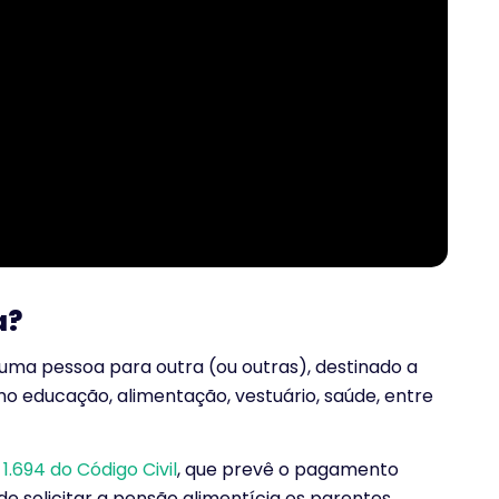
a?
uma pessoa para outra (ou outras), destinado a
mo educação, alimentação, vestuário, saúde, entre
o
1.694 do Código Civil
, que prevê o pagamento
de solicitar a pensão alimentícia os parentes,