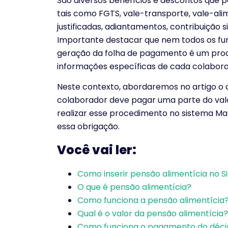
São diversos benefícios e descontos que
tais como FGTS, vale-transporte, vale-alim
justificadas, adiantamentos, contribuição s
Importante destacar que nem todos os func
geração da folha de pagamento é um proces
informações específicas de cada colabora
Neste contexto, abordaremos no artigo o 
colaborador deve pagar uma parte do va
realizar esse procedimento no sistema Mak
essa obrigação.
Você vai ler:
Como inserir pensão alimentícia no 
O que é pensão alimentícia?
Como funciona a pensão alimentícia
Qual é o valor da pensão alimentícia?
Como funciona o pagamento do décim