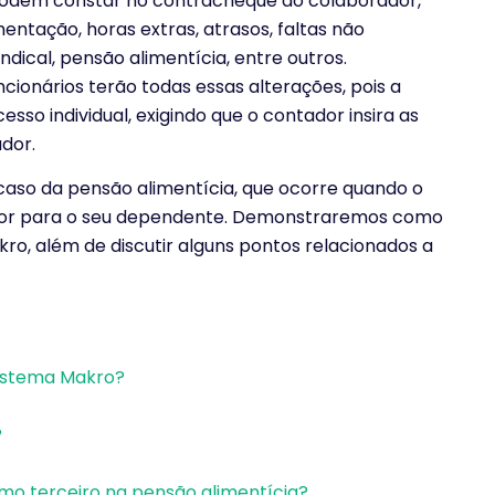
 podem constar no contracheque do colaborador,
entação, horas extras, atrasos, faltas não
indical, pensão alimentícia, entre outros.
ionários terão todas essas alterações, pois a
so individual, exigindo que o contador insira as
dor.
caso da pensão alimentícia, que ocorre quando o
lor para o seu dependente. Demonstraremos como
ro, além de discutir alguns pontos relacionados a
Sistema Makro?
?
o terceiro na pensão alimentícia?