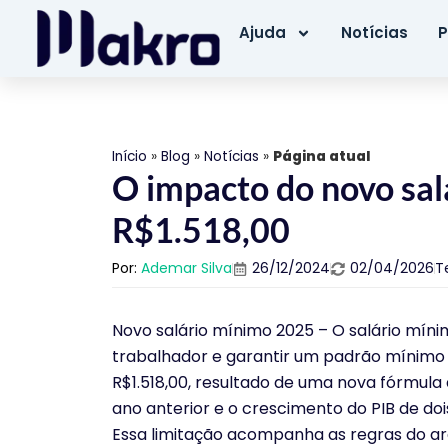
Ajuda
Notícias
P
Início
»
Blog
»
Notícias
»
Página atual
O impacto do novo sa
R$1.518,00
Por:
Ademar Silva
26/12/2024
02/04/2026
T
Novo salário mínimo 2025 – O salário míni
trabalhador e garantir um padrão mínimo d
R$1.518,00, resultado de uma nova fórmula 
ano anterior e o crescimento do PIB de doi
Essa limitação acompanha as regras do ar