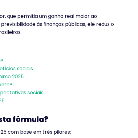
ior, que permitia um ganho real maior ao
evisibilidade às finanças públicas, ele reduz o
sileiros.
a?
ícios sociais
ínimo 2025
ente?
xpectativas sociais
25
esta fórmula?
025 com base em três pilares: