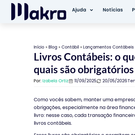
Ajuda
Notícias
P
Início
»
Blog
»
Contábil
»
Lançamentos Contábeis
Livros Contábeis: o qu
quais são obrigatórios
Por:
Izabela Ortiz
11/09/2025
20/05/2026
Tem
Como vocês sabem, manter uma empresa e
obrigações, especialmente na área finan
livro: nesse caso, cada transação finance
livros contábeis.