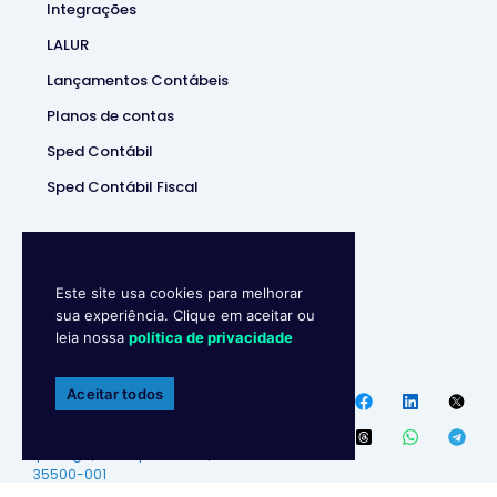
Integrações
LALUR
Lançamentos Contábeis
Planos de contas
Sped Contábil
Sped Contábil Fiscal
Este site usa cookies para melhorar
sua experiência. Clique em aceitar ou
leia nossa
política de privacidade
Makro System
• Sistema
Contábill | (37) 3229-5850 |
Aceitar todos
Política de privacidade
Endereço
:
R. Ipanema, 180 –
Ipiranga, Divinópolis – MG,
35500-001