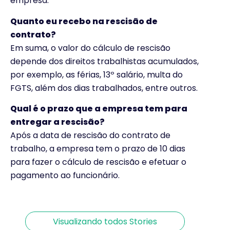
empresa.
Quanto eu recebo na rescisão de
contrato?
Em suma, o valor do cálculo de rescisão
depende dos direitos trabalhistas acumulados,
por exemplo, as férias, 13º salário, multa do
FGTS, além dos dias trabalhados, entre outros.
Qual é o prazo que a empresa tem para
entregar a rescisão?
Após a data de rescisão do contrato de
trabalho, a empresa tem o prazo de 10 dias
Rescisão do
Rescisão
para fazer o cálculo de rescisão e efetuar o
contrato de
Automática:
pagamento ao funcionário.
trabalho: o que
entenda como
Por Ademar Silva
Por Nicolas Vilela
é e como
funciona e
funciona
evite
problemas com
Visualizando todos Stories
contratos