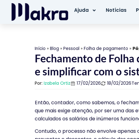
Ajuda
Notícias
P
Início
»
Blog
»
Pessoal
»
Folha de pagamento
»
Pá
Fechamento de Folha 
e simplificar com o s
Por:
Izabela Ortiz
17/02/2026
18/02/2026
Te
Então, contador, como sabemos, o fecham
que mais exige atenção, por ser uma das et
calculados os salários de inúmeros funcio
Contudo, o processo não envolve apenas o 