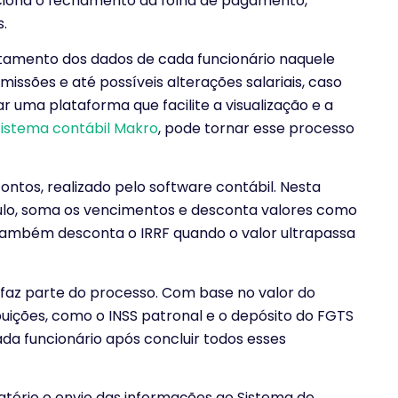
nciona o fechamento da folha de pagamento,
.
ntamento dos dados de cada funcionário naquele
missões e até possíveis alterações salariais, caso
zar uma plataforma que facilite a visualização e a
sistema contábil Makro
, pode tornar esse processo
ontos, realizado pelo software contábil. Nesta
culo, soma os vencimentos e desconta valores como
Também desconta o IRRF quando o valor ultrapassa
faz parte do processo. Com base no valor do
buições, como o INSS patronal e o depósito do FGTS
 cada funcionário após concluir todos esses
atório o envio das informações ao Sistema de