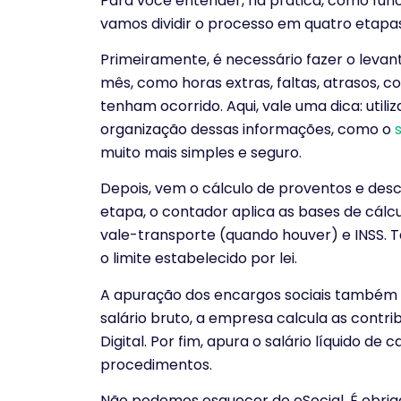
Para você entender, na prática, como fu
vamos dividir o processo em quatro etapas
Primeiramente, é necessário fazer o leva
mês, como horas extras, faltas, atrasos, co
tenham ocorrido. Aqui, vale uma dica: utili
organização dessas informações, como o
muito mais simples e seguro.
Depois, vem o cálculo de proventos e desc
etapa, o contador aplica as bases de cál
vale-transporte (quando houver) e INSS. 
o limite estabelecido por lei.
A apuração dos encargos sociais também 
salário bruto, a empresa calcula as contri
Digital. Por fim, apura o salário líquido de
procedimentos.
Não podemos esquecer do eSocial. É obrig