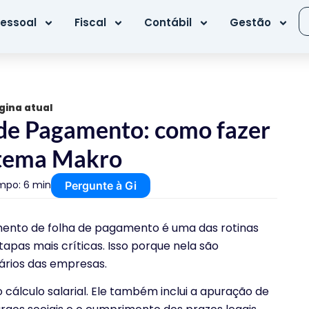
essoal
Fiscal
Contábil
Gestão
gina atual
de Pagamento: como fazer
istema Makro
mpo: 6 min
Pergunte à Gi
ento de folha de pagamento é uma das rotinas
apas mais críticas. Isso porque nela são
nários das empresas.
cálculo salarial. Ele também inclui a apuração de