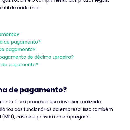
rgos sociais e o cumprimento dos prazos legais,
 útil de cada mês.
amento​?
ha de pagamento?
 de pagamento?
 pagamento de décimo terceiro?
ha de pagamento?
lha de pagamento​?
ento é um processo que deve ser realizado
alários dos funcionários da empresa. Isso também
l (MEI), caso ele possua um empregado