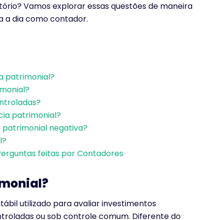
atório? Vamos explorar essas questões de maneira
a a dia como contador.
a patrimonial?
imonial?
ontroladas?
cia patrimonial?
 patrimonial negativa?
l?
 Perguntas feitas por Contadores
imonial?
ábil utilizado para avaliar investimentos
roladas ou sob controle comum. Diferente do