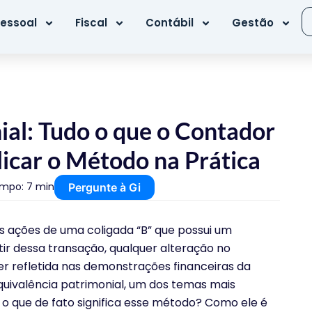
essoal
Fiscal
Contábil
Gestão
ial: Tudo o que o Contador
licar o Método na Prática
mpo: 7 min
Pergunte à Gi
s ações de uma coligada “B” que possui um
rtir dessa transação, qualquer alteração no
ser refletida nas demonstrações financeiras da
equivalência patrimonial, um dos temas mais
 o que de fato significa esse método? Como ele é