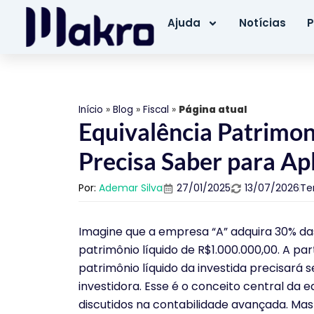
Ajuda
Notícias
P
Início
»
Blog
»
Fiscal
»
Página atual
Equivalência Patrimon
Precisa Saber para Ap
Por:
Ademar Silva
27/01/2025
13/07/2026
Te
Imagine que a empresa “A” adquira 30% da
patrimônio líquido de R$1.000.000,00. A pa
patrimônio líquido da investida precisará 
investidora. Esse é o conceito central da 
discutidos na contabilidade avançada. Mas