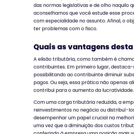
das normas legislativas e de olho naquilo qu
aconselhamos que você estude esse processo
com especialidade no assunto. Afinal, o obj
ter problemas com o fisco.
Quais as vantagens desta
A elisão tributária, como também é chama
contribuintes. Em primeiro lugar, destaca-s
possibilitando ao contribuinte diminuir s
pagos. Ou seja, essa prática não apenas a
contribui para o aumento da lucratividade.
Com uma carga tributária reduzida, a empr
reinvestimentos no negócio ou distribuí-los 
desempenhar um papel crucial na melhor
uma vez que a diminuição dos custos tribu
conferindo à empresa uma posição mais v