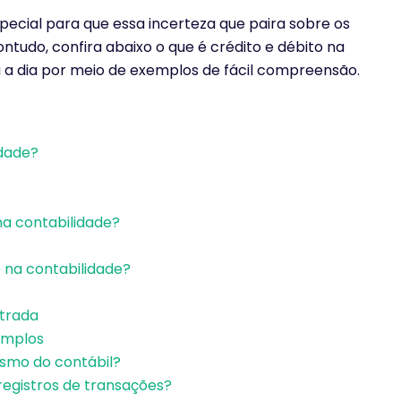
ecial para que essa incerteza que paira sobre os
ntudo, c
onfira abaixo o que é crédito e débito na
a a dia por meio de exemplos de fácil compreensão.
idade?
na contabilidade?
o na contabilidade?
ntrada
emplos
esmo do contábil?
registros de transações?