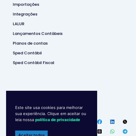
Importações
Integrações
LALUR
Lançamentos Contábeis
Planos de contas
Sped Contábil
Sped Contábil Fiscal
Este site usa cookies para melhorar
Makro System
• Sistema
sua experiência. Clique em aceitar ou
Contábill | (37) 3229-5850 |
leia nossa
política de privacidade
Política de privacidade
Endereço
:
R. Ipanema, 180 –
Aceitar todos