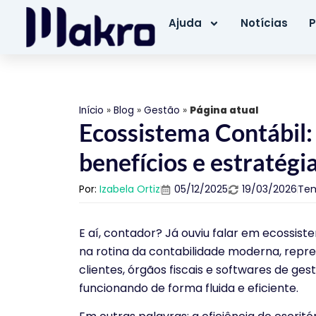
Ajuda
Notícias
P
Início
»
Blog
»
Gestão
»
Página atual
Ecossistema Contábil:
benefícios e estratég
Por:
Izabela Ortiz
05/12/2025
19/03/2026
Tem
E aí, contador? Já ouviu falar em ecossis
na rotina da contabilidade moderna, repre
clientes, órgãos fiscais e softwares de g
funcionando de forma fluida e eficiente.