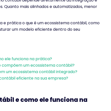
ório contábil depende diretamente da integração e
s. Quanto mais alinhados e automatizados, menor
ra e prática o que é um ecossistema contábil, como
uturar um modelo eficiente dentro do seu
o ele funciona na prática?
que compõem um ecossistema contábil?
em um ecossistema contábil integrado?
ntábil eficiente na sua empresa?
tábil e como ele funciona na