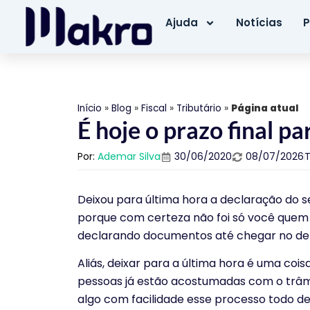
Ajuda
Notícias
P
Início
»
Blog
»
Fiscal
»
Tributário
»
Página atual
É hoje o prazo final pa
Por:
Ademar Silva
30/06/2020
08/07/2026
Deixou para última hora a declaração do s
porque com certeza não foi só você quem n
declarando documentos até chegar no d
Aliás, deixar para a última hora é uma cois
pessoas já estão acostumadas com o trâm
algo com facilidade esse processo todo de e