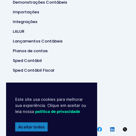
Demonstrações Contábeis
Importações
Integrações
LALUR
Lançamentos Contábeis
Planos de contas
Sped Contábil
Sped Contábil Fiscal
Este site usa cookies para melhorar
sua experiência. Clique em aceitar ou
leia nossa
política de privacidade
Makro System
• Sistema
Contábill | (37) 3229-5850 |
Aceitar todos
Política de privacidade