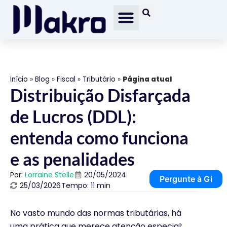
Início
»
Blog
»
Fiscal
»
Tributário
»
Página atual
Distribuição Disfarçada
de Lucros (DDL):
entenda como funciona
e as penalidades
Por:
Lorraine Stelle
20/05/2024
Pergunte à Gi
25/03/2026
Tempo: 11 min
No vasto mundo das normas tributárias, há
uma prática que merece atenção especial: