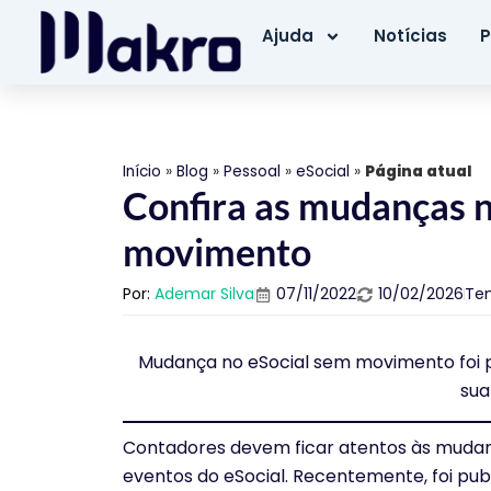
Ajuda
Notícias
P
Início
»
Blog
»
Pessoal
»
eSocial
»
Página atual
Confira as mudanças n
movimento
Por:
Ademar Silva
07/11/2022
10/02/2026
Te
Mudança no eSocial sem movimento foi p
sua
Contadores devem ficar atentos às mudan
eventos do eSocial. Recentemente, foi pu