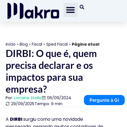
Início
»
Blog
»
Fiscal
»
Sped Fiscal
»
Página atual
DIRBI: O que é, quem
precisa declarar e os
impactos para sua
empresa?
Por:
Lorraine Stelle
06/09/2024
Pergunte à Gi
29/09/2025
Tempo: 9 min
A
DIRBI
surgiu como uma novidade
inesperada, pegando muitos contadores de