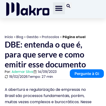
Início
»
Blog
»
Gestão
»
Protocolos
»
Página atual
DBE: entenda o que é,
para que serve e como
emitir esse documento
Por:
Ademar Silva
14/09/2023
Pergunte à Gi
19/02/2026
Tempo: 27 min
A abertura e regularização de empresas no
Brasil são processos fundamentais, porém,
muitas vezes complexos e burocráticos. Nesse