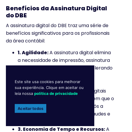
Benefícios da Assinatura Digital
do DBE
A assinatura digital do DBE traz uma série de
benefícios significativos para os profissionais
da área contábil:
1. Agilidade:
A assinatura digital elimina
a necessidade de impressão, assinatura
manual e envio físico do DBE, acelerando
significativamente o processo de
Este site usa cookies para melhorar
regularização de empresas.
sua experiência. Clique em aceitar ou
2. Segurança:
Os certificados digitais
leia nossa
política de privacidade
são altamente seguros e garantem que o
documento não seja alterado após a
Aceitar todos
assinatura. Contudo, isso evita fraudes e
garante a integridade do DBE.
3. Economia de Tempo e Recursos:
A