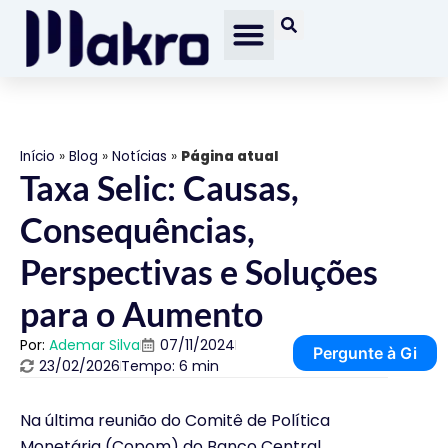
Início
»
Blog
»
Notícias
»
Página atual
Taxa Selic: Causas,
Consequências,
Perspectivas e Soluções
para o Aumento
Por:
Ademar Silva
07/11/2024
Pergunte à Gi
23/02/2026
Tempo: 6 min
Na última reunião do Comitê de Política
Monetária (Copom) do Banco Central,