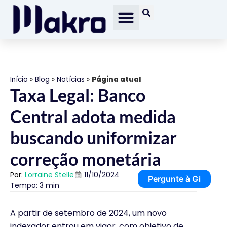
Início
»
Blog
»
Notícias
»
Página atual
Taxa Legal: Banco
Central adota medida
buscando uniformizar
correção monetária
Por:
Lorraine Stelle
11/10/2024
Pergunte à Gi
Tempo: 3 min
A partir de setembro de 2024, um novo
indexador entrou em vigor, com objetivo de