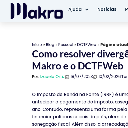
Ajuda
Notícias
P
Início
»
Blog
»
Pessoal
»
DCTFWeb
»
Página atual
Como resolver divergê
Makro e o DCTFWeb
Por:
Izabela Ortiz
18/07/2023
10/02/2026
Te
O Imposto de Renda na Fonte (IRRF) é uma
antecipar o pagamento do imposto, assegu
ano. Contudo, representa uma forma pela q
financiar políticas sociais do país, além d
sonegação fiscal. Além disso, a arrecadaç