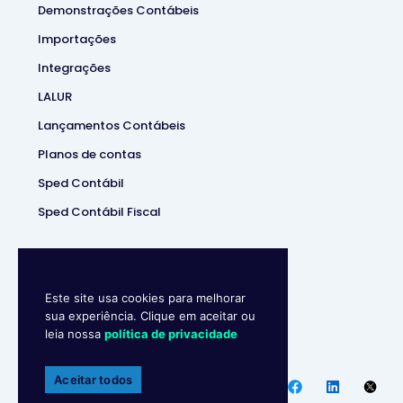
Demonstrações Contábeis
Importações
Integrações
LALUR
Lançamentos Contábeis
Planos de contas
Sped Contábil
Sped Contábil Fiscal
Este site usa cookies para melhorar
sua experiência. Clique em aceitar ou
leia nossa
política de privacidade
Makro System
• Sistema
Contábill | (37) 3229-5850 |
Aceitar todos
Política de privacidade