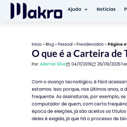
Ajuda
Notícias
P
Início
»
Blog
»
Pessoal
»
Previdenciário
»
Página a
O que é a Carteira de 
Por:
Ademar Silva
04/11/2019
26/09/2025
Te
Com o avanço tecnológico, é fácil acessa
estamos. Isso porque, nos últimos anos, a 
frequente. As assinaturas, por exemplo, se
computador de quem, com certa frequência,
época de eleições, já são aceitos os títul
deles é exigida, já que há o processo de bi