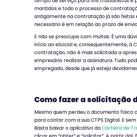
tempo de serviço para fins trabalhistas e 
mantidos e todo o processo de contrataçã
antigamente na contratação já são feitas
necessário é em relação ao prazo de envio
E não se preocupe com multas. É uma dú
início ao eSocial e, consequentemente, à 
contratação, não é mais solicitada a ap
empresário realizar a assinatura. Tudo po
empregado, desde que já esteja devidamen
Como fazer a solicitação d
Mesmo quem perdeu o documento físico da
para contar com a sua CTPS Digital. E sem
Basta baixar o aplicativo da
Carteira de Tr
clicar em “obter” e “solicitar”. A partir daí