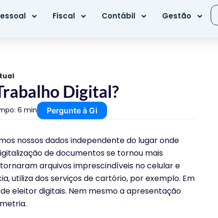
essoal
Fiscal
Contábil
Gestão
tual
Trabalho Digital?
mpo: 6 min
Pergunte à Gi
rmos nossos dados independente do lugar onde
digitalização de documentos se tornou mais
 tornaram arquivos imprescindíveis no celular e
 utiliza dos serviços de cartório, por exemplo. Em
os de eleitor digitais. Nem mesmo a apresentação
ometria.