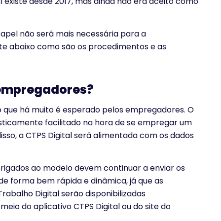
al existe desde 2017, mas ainda não era aceito como
papel não será mais necessária para a
te abaixo como são os procedimentos e as
empregadores?
ço que há muito é esperado pelos empregadores. O
asticamente facilitado na hora de se empregar um
sso, a CTPS Digital será alimentada com os dados
brigados ao modelo devem continuar a enviar os
de forma bem rápida e dinâmica, já que as
balho Digital serão disponibilizadas
io do aplicativo CTPS Digital ou do site do