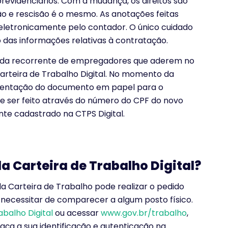
previdenciários. Com a mudança, os direitos são
o e rescisão é o mesmo. As anotações feitas
 eletronicamente pelo contador. O único cuidado
 das informações relativas à contratação.
vida recorrente de empregadores que aderem no
Carteira de Trabalho Digital. No momento da
resentação do documento em papel para o
de ser feito através do número do CPF do novo
te cadastrado na CTPS Digital.
a Carteira de Trabalho Digital?
 Carteira de Trabalho pode realizar o pedido
 necessitar de comparecer a algum posto físico.
abalho Digital
ou acessar
www.gov.br/trabalho
,
, faça a sua identificação e autenticação na