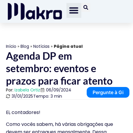
Início
»
Blog
»
Notícias
»
Página atual
Agenda DP em
setembro: eventos e
prazos para ficar atento
Por:
Izabela Ortiz
06/09/2024
Pergunte à Gi
31/01/2025
Tempo: 3 min
Ei, contadores!
Como vocês sabem, há várias obrigações que
devem ser entregues mensalmente. Dessa