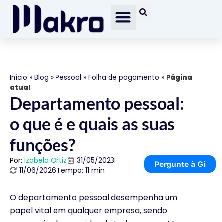
Início
»
Blog
»
Pessoal
»
Folha de pagamento
»
Página
atual
Departamento pessoal:
o que é e quais as suas
funções?
Por:
Izabela Ortiz
31/05/2023
Pergunte à Gi
11/06/2026
Tempo: 11 min
O departamento pessoal desempenha um
papel vital em qualquer empresa, sendo