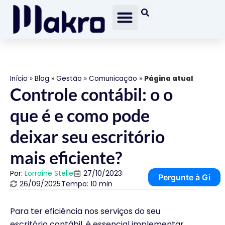
Início
»
Blog
»
Gestão
»
Comunicação
»
Página atual
Controle contábil: o o
que é e como pode
deixar seu escritório
mais eficiente?
Por:
Lorraine Stelle
27/10/2023
Pergunte à Gi
26/09/2025
Tempo: 10 min
Para ter eficiência nos serviços do seu
escritório contábil, é essencial implementar