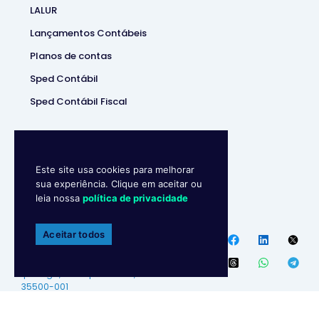
LALUR
Lançamentos Contábeis
Planos de contas
Sped Contábil
Sped Contábil Fiscal
Este site usa cookies para melhorar
sua experiência. Clique em aceitar ou
leia nossa
política de privacidade
Makro System
• Sistema
Contábill | (37) 3229-5850 |
Aceitar todos
Política de privacidade
Endereço
:
R. Ipanema, 180 –
Ipiranga, Divinópolis – MG,
35500-001