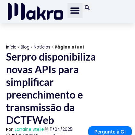
Início
»
Blog
»
Notícias
»
Página atual
Serpro disponibiliza
novas APIs para
simplificar
preenchimento e
transmissão da
DCTFWeb
Por:
Lorraine Stelle
11/04/2025
Pergunte à Gi