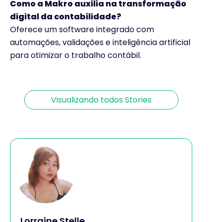
Como a Makro auxilia na transformação
digital da contabilidade?
Oferece um software integrado com
Transformação
Entenda como
automações, validações e inteligência artificial
Digital na
a
para otimizar o trabalho contábil.
Contabilidade:
transformação
Por Nicolas Vilela
Por Nicolas Vilela
Inove Já
digital impacta
a experiência
do cliente
Visualizando todos Stories
contábil
Lorraine Stelle