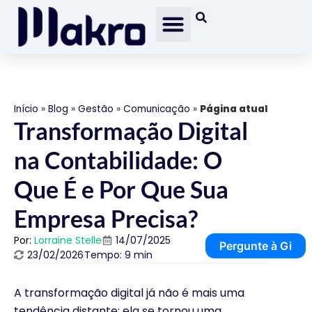
Início
»
Blog
»
Gestão
»
Comunicação
»
Página atual
Transformação Digital
na Contabilidade: O
Que É e Por Que Sua
Empresa Precisa?
Por:
Lorraine Stelle
14/07/2025
Pergunte à Gi
23/02/2026
Tempo: 9 min
A transformação digital já não é mais uma
tendência distante; ela se tornou uma