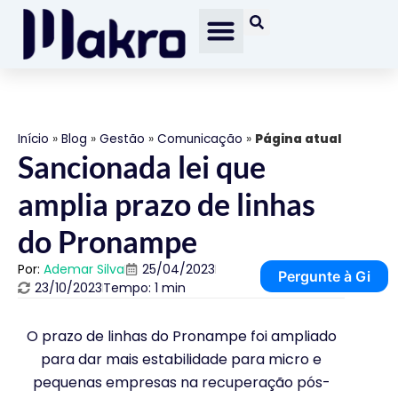
Início
»
Blog
»
Gestão
»
Comunicação
»
Página atual
Sancionada lei que
amplia prazo de linhas
do Pronampe
Por:
Ademar Silva
25/04/2023
Pergunte à Gi
23/10/2023
Tempo: 1 min
O prazo de linhas do Pronampe foi ampliado
para dar mais estabilidade para micro e
pequenas empresas na recuperação pós-