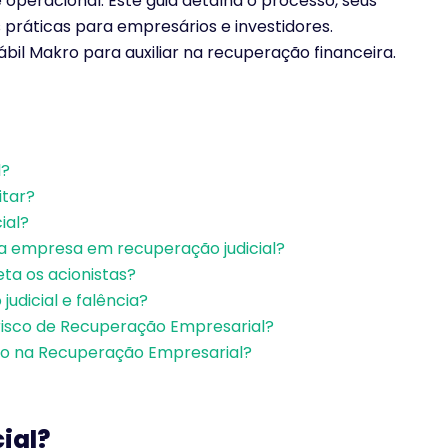
peracional. Este guia detalha o processo, seus
práticas para empresários e investidores.
bil Makro para auxiliar na recuperação financeira.
l?
itar?
ial?
 empresa em recuperação judicial?
ta os acionistas?
udicial e falência?
isco de Recuperação Empresarial?
kro na Recuperação Empresarial?
ial?