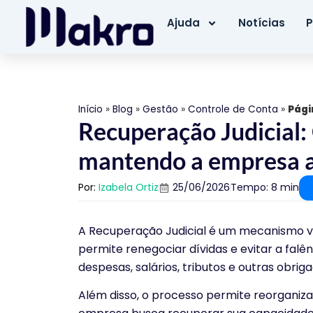
Ajuda
Notícias
P
Início
»
Blog
»
Gestão
»
Controle de Conta
»
Pági
Recuperação Judicial: 
mantendo a empresa a
Por:
Izabela Ortiz
25/06/2026
Tempo: 8 min
A Recuperação Judicial é um mecanismo vit
permite renegociar dívidas e evitar a falê
despesas, salários, tributos e outras obrig
Além disso, o processo permite reorganiza