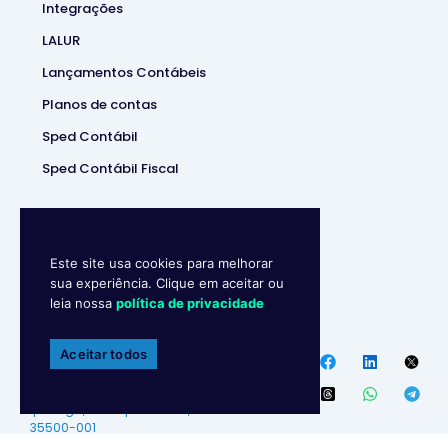
Integrações
LALUR
Lançamentos Contábeis
Planos de contas
Sped Contábil
Sped Contábil Fiscal
Este site usa cookies para melhorar
sua experiência. Clique em aceitar ou
leia nossa
política de privacidade
Makro System
• Sistema
Contábill | (37) 3229-5850 |
Aceitar todos
Política de privacidade
Endereço
:
R. Ipanema, 180 –
Ipiranga, Divinópolis – MG,
35500-001