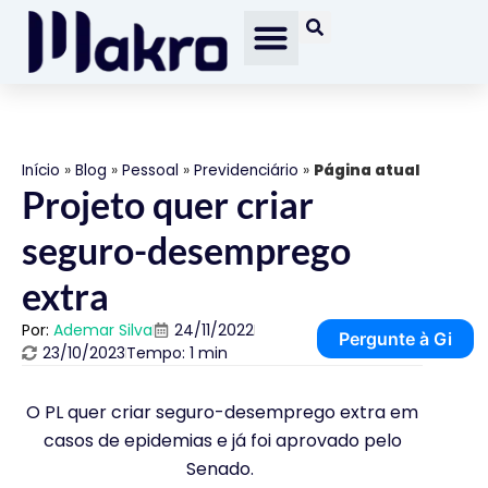
Início
»
Blog
»
Pessoal
»
Previdenciário
»
Página atual
Projeto quer criar
seguro-desemprego
extra
Por:
Ademar Silva
24/11/2022
Pergunte à Gi
23/10/2023
Tempo: 1 min
O PL quer criar seguro-desemprego extra em
casos de epidemias e já foi aprovado pelo
Senado.