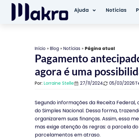
Ajuda
Notícias
P
Início
»
Blog
»
Notícias
»
Página atual
Pagamento antecipado
agora é uma possibilid
Por:
Lorraine Stelle
27/11/2024
05/03/2026
T
Segundo informações da Receita Federal, 
do Simples Nacional. Dessa forma, traze
organizarem suas finanças. Assim, essa med
mas exige atenção às regras: a parcela d
parcelamentos em atraso.