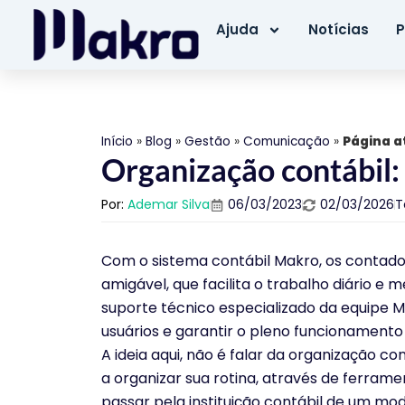
Ajuda
Notícias
P
Início
»
Blog
»
Gestão
»
Comunicação
»
Página a
Organização contábil:
Por:
Ademar Silva
06/03/2023
02/03/2026
T
Com o sistema contábil Makro, os contado
amigável, que facilita o trabalho diário e m
suporte técnico especializado da equipe M
usuários e garantir o pleno funcionamento
A ideia aqui, não é falar da organização c
a organizar sua rotina, através de ferrame
passar pela instituição contábil de um mod