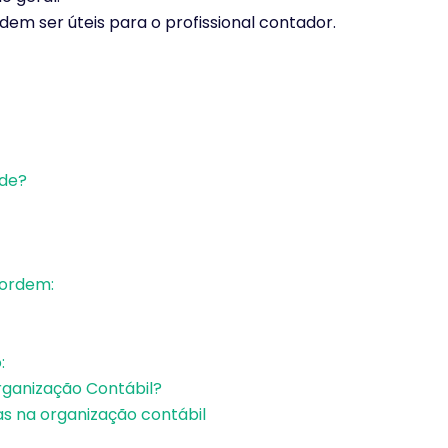
em ser úteis para o profissional contador.
ade?
ordem:
:
rganização Contábil?
as na organização contábil