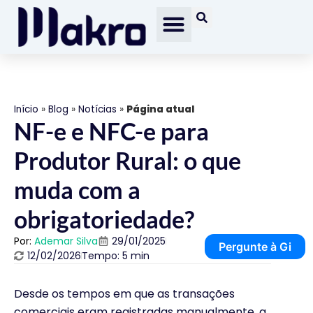
Início
»
Blog
»
Notícias
»
Página atual
NF-e e NFC-e para
Produtor Rural: o que
muda com a
obrigatoriedade?
Por:
Ademar Silva
29/01/2025
Pergunte à Gi
12/02/2026
Tempo: 5 min
Desde os tempos em que as transações
comerciais eram registradas manualmente, a