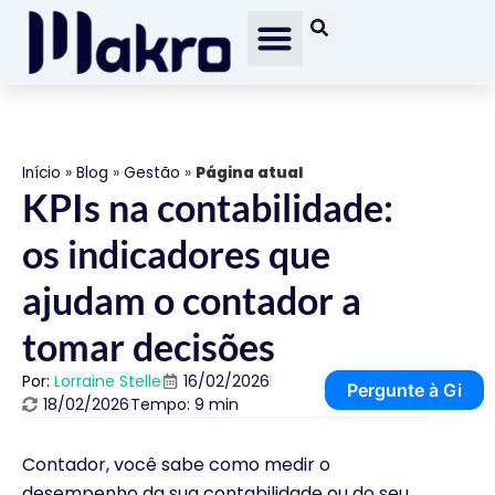
Início
»
Blog
»
Gestão
»
Página atual
KPIs na contabilidade:
os indicadores que
ajudam o contador a
tomar decisões
Por:
Lorraine Stelle
16/02/2026
Pergunte à Gi
18/02/2026
Tempo: 9 min
Contador, você sabe como medir o
desempenho da sua contabilidade ou do seu