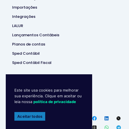
Importações
Integrações
LALUR
Lançamentos Contábeis
Planos de contas
Sped Contábil
Sped Contábil Fiscal
Este site usa cookies para melhorar
sua experiência. Clique em aceitar ou
leia nossa
política de privacidade
Makro System
• Sistema
Contábill | (37) 3229-5850 |
Aceitar todos
Política de privacidade
Endereço
:
R. Ipanema, 180 –