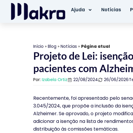
Ajuda
Notícias
P
Início
»
Blog
»
Notícias
»
Página atual
Projeto de Lei: isençã
pacientes com Alzhei
Por:
Izabela Ortiz
22/08/2024
26/06/2026
T
Recentemente, foi apresentado pelo senado
3.045/2024, que propõe a inclusão da ise
Alzheimer. Se aprovado, o projeto modifica
adicionar a isenção na lista de rendimento
distribuição às comissões temáticas.