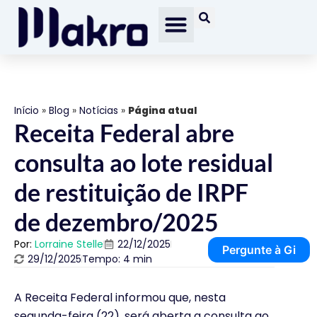
Início
»
Blog
»
Notícias
»
Página atual
Receita Federal abre
consulta ao lote residual
de restituição de IRPF
de dezembro/2025
Por:
Lorraine Stelle
22/12/2025
Pergunte à Gi
29/12/2025
Tempo: 4 min
A Receita Federal informou que, nesta
segunda-feira (22), será aberta a consulta ao