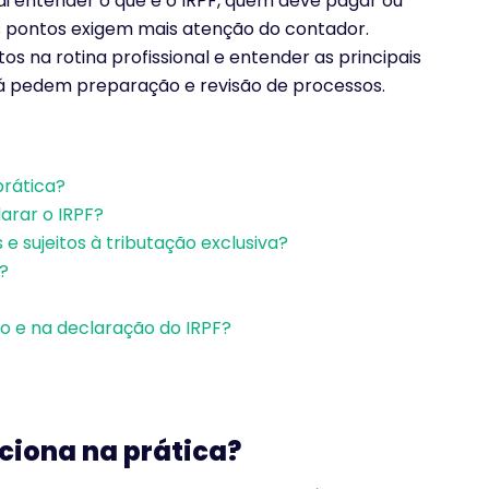
vai entender o que é o IRPF, quem deve pagar ou
is pontos exigem mais atenção do contador.
 na rotina profissional e entender as principais
 já pedem preparação e revisão de processos.
prática?
arar o IRPF?
 e sujeitos à tributação exclusiva?
?
o e na declaração do IRPF?
nciona na prática?