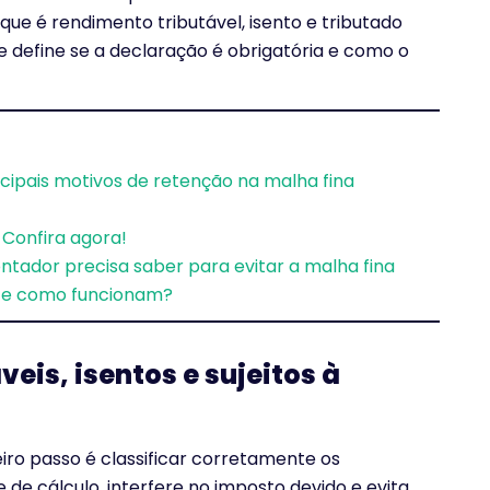
que é rendimento tributável, isento e tributado
e define se a declaração é obrigatória e como o
ncipais motivos de retenção na malha fina
Confira agora!
ntador precisa saber para evitar a malha fina
s e como funcionam?
eis, isentos e sujeitos à
iro passo é classificar corretamente os
de cálculo, interfere no imposto devido e evita