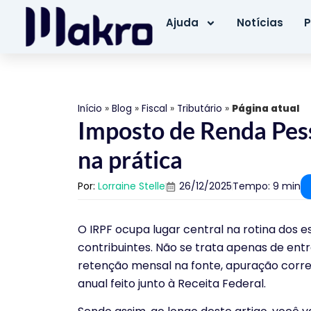
Ajuda
Notícias
P
Início
»
Blog
»
Fiscal
»
Tributário
»
Página atual
Imposto de Renda Pess
na prática
Por:
Lorraine Stelle
26/12/2025
Tempo: 9 min
O IRPF ocupa lugar central na rotina dos e
contribuintes. Não se trata apenas de en
retenção mensal na fonte, apuração corre
anual feito junto à Receita Federal.