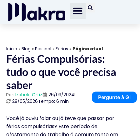
Início
»
Blog
»
Pessoal
»
Férias
»
Página atual
Férias Compulsórias:
tudo o que você precisa
saber
Por:
Izabela Ortiz
26/03/2024
Pergunte à Gi
29/05/2026
Tempo: 6 min
Você já ouviu falar ou já teve que passar por
férias compulsórias? Este período de
afastamento do trabalho é comum tanto em