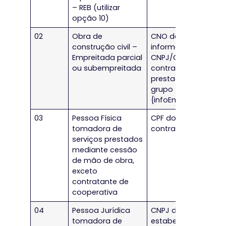
– REB (utilizar
opção 10)
02
Obra de
CNO da obra – A
construção civil –
informação do
Empreitada parcial
CNPJ/CPF do
ou subempreitada
contratante é
prestada no
grupo
{infoEmprParcial}
03
Pessoa Física
CPF do
tomadora de
contratante
serviços prestados
mediante cessão
de mão de obra,
exceto
contratante de
cooperativa
04
Pessoa Jurídica
CNPJ do
tomadora de
estabelecimento