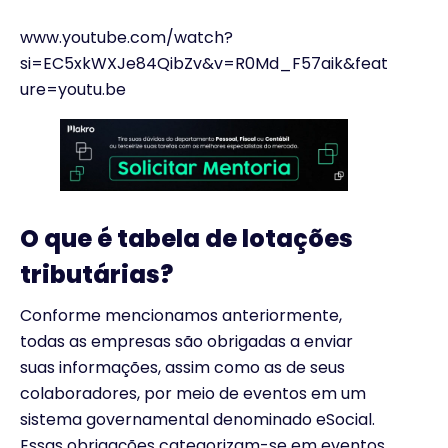
www.youtube.com/watch?
si=EC5xkWXJe84QibZv&v=R0Md_F57aik&feat
ure=youtu.be
O que é tabela de lotações
tributárias?
Conforme mencionamos anteriormente,
todas as empresas são obrigadas a enviar
suas informações, assim como as de seus
colaboradores, por meio de eventos em um
sistema governamental denominado eSocial.
Essas obrigações categorizam-se em eventos