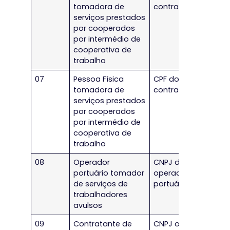
tomadora de
contratante
serviços prestados
por cooperados
por intermédio de
cooperativa de
trabalho
07
Pessoa Física
CPF do
tomadora de
contratante
serviços prestados
por cooperados
por intermédio de
cooperativa de
trabalho
08
Operador
CNPJ do
portuário tomador
operador
de serviços de
portuário
trabalhadores
avulsos
09
Contratante de
CNPJ ou CPF do