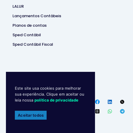
LALUR
Lançamentos Contábeis
Planos de contas
Sped Contábil
Sped Contábil Fiscal
Este site usa cookies para melhorar
Makro System
• Sistema
sua experiência. Clique em aceitar ou
Contábill | (37) 3229-5850 |
leia nossa
política de privacidade
Política de privacidade
Endereço
:
R. Ipanema, 180 –
Aceitar todos
Ipiranga, Divinópolis – MG,
35500-001