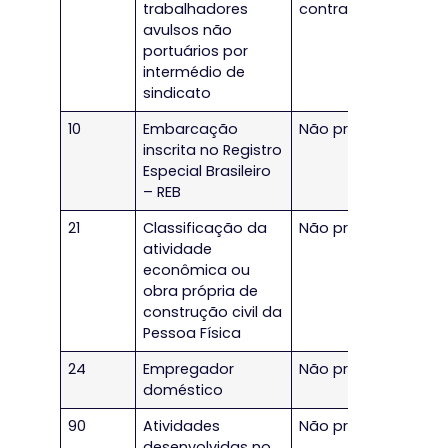
trabalhadores
contratante
avulsos não
portuários por
intermédio de
sindicato
10
Embarcação
Não preencher
inscrita no Registro
Especial Brasileiro
– REB
21
Classificação da
Não preencher
atividade
econômica ou
obra própria de
construção civil da
Pessoa Física
24
Empregador
Não preencher
doméstico
90
Atividades
Não preencher
desenvolvidas no