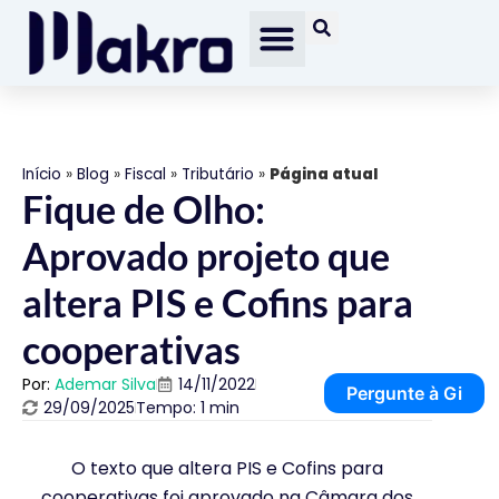
Início
»
Blog
»
Fiscal
»
Tributário
»
Página atual
Fique de Olho:
Aprovado projeto que
altera PIS e Cofins para
cooperativas
Por:
Ademar Silva
14/11/2022
Pergunte à Gi
29/09/2025
Tempo: 1 min
O texto que altera PIS e Cofins para
cooperativas foi aprovado na Câmara dos