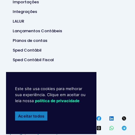
Importações
Integrações
LALUR
Lançamentos Contábeis
Planos de contas
Sped Contábil
Sped Contábil Fiscal
Este site usa cookies para melhorar
sua experiência. Clique em aceitar ou
leia nossa
política de privacidade
Makro System
• Sistema
Contábill | (37) 3229-5850 |
Aceitar todos
Política de privacidade
Endereço
:
R. Ipanema, 180 –
Ipiranga, Divinópolis – MG,