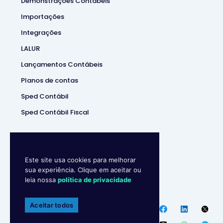
Demonstrações Contábeis
Importações
Integrações
LALUR
Lançamentos Contábeis
Planos de contas
Sped Contábil
Sped Contábil Fiscal
Este site usa cookies para melhorar
sua experiência. Clique em aceitar ou
leia nossa
política de privacidade
Makro System
• Sistema
Contábill | (37) 3229-5850 |
Aceitar todos
Política de privacidade