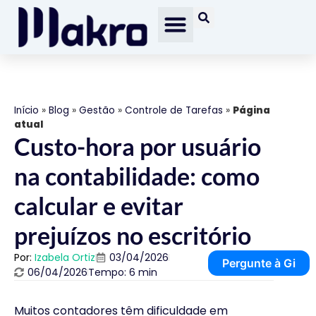
Início
»
Blog
»
Gestão
»
Controle de Tarefas
»
Página
atual
Custo-hora por usuário
na contabilidade: como
calcular e evitar
prejuízos no escritório
Por:
Izabela Ortiz
03/04/2026
Pergunte à Gi
06/04/2026
Tempo: 6 min
Muitos contadores têm dificuldade em