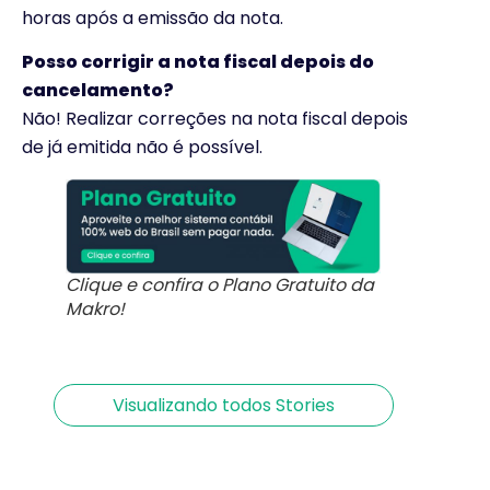
horas após a emissão da nota.
Posso corrigir a nota fiscal depois do
cancelamento?
Não! Realizar correções na nota fiscal depois
de já emitida não é possível.
Carta de
Meu INSS Vale+:
Clique e confira o Plano Gratuito da
Correção de NF:
descubra as
Makro!
Erros na Nota
vantagens
Por Nicolas Vilela
Por Makro
Fiscal? Resolva!
Visualizando todos Stories